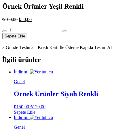
Örnek Ürünler Yeşil Renkli
Orijinal
Şu
₺
100,00
₺
50,00
fiyat:
andaki
fiyat:
Örnek
₺100,00.
Ürünler
₺50,00.
Sepete Ekle
Yeşil
Renkli
3 Günde Teslimat | Kredi Kartı İle Ödeme Kapıda Teslim Al
adet
İlgili ürünler
İndirim!
Genel
Örnek Ürünler Siyah Renkli
Orijinal
Şu
₺
150,00
₺
120,00
fiyat:
andaki
Sepete Ekle
fiyat:
₺150,00.
İndirim!
₺120,00.
Genel