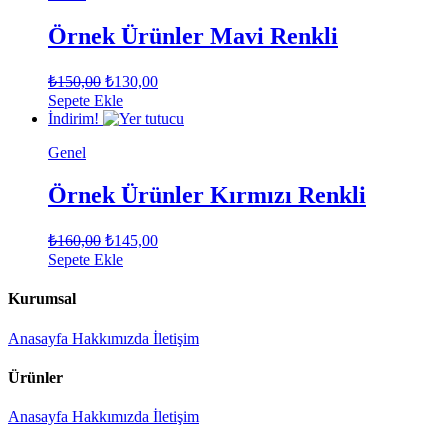
Örnek Ürünler Mavi Renkli
Orijinal
Şu
₺
150,00
₺
130,00
fiyat:
andaki
Sepete Ekle
fiyat:
₺150,00.
İndirim!
₺130,00.
Genel
Örnek Ürünler Kırmızı Renkli
Orijinal
Şu
₺
160,00
₺
145,00
fiyat:
andaki
Sepete Ekle
fiyat:
₺160,00.
₺145,00.
Kurumsal
Anasayfa
Hakkımızda
İletişim
Ürünler
Anasayfa
Hakkımızda
İletişim