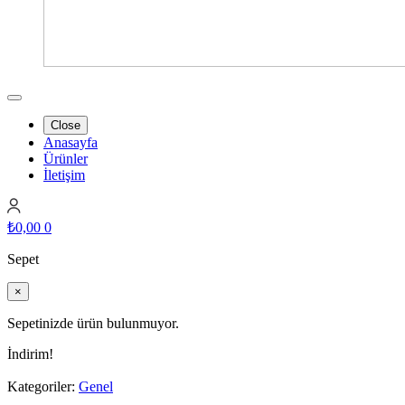
Close
Anasayfa
Ürünler
İletişim
₺
0,00
0
Sepet
×
Sepetinizde ürün bulunmuyor.
İndirim!
Kategoriler:
Genel